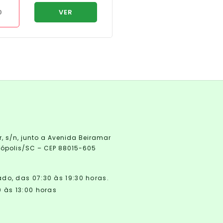
0
VER
R$
295,00
r, s/n, junto a Avenida Beiramar
anópolis/SC – CEP 88015-605
o, das 07:30 às 19:30 horas.
 às 13:00 horas