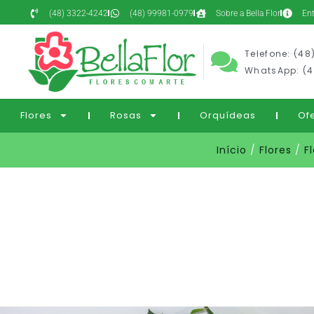
(48) 3322-4242
(48) 99981-0979
Sobre a Bella Flor
En
Telefone: (48
WhatsApp: (4
Flores
Rosas
Orquídeas
Of
Início
/
Flores
/
F