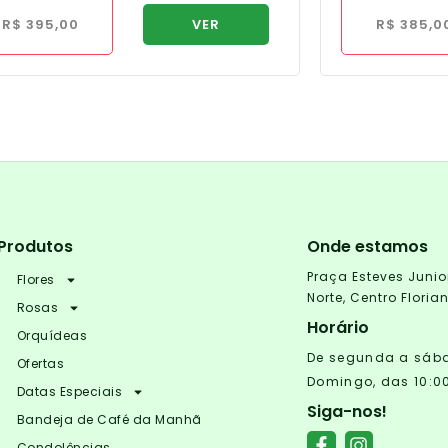
R$
395,00
VER
R$
385,0
Produtos
Onde estamos
Praça Esteves Junio
Flores
Norte, Centro Flori
Rosas
Horário
Orquídeas
De segunda a sábad
Ofertas
Domingo, das 10:00
Datas Especiais
Siga-nos!
Bandeja de Café da Manhã
Condolências