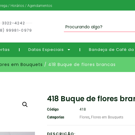
trega / Horários / Agendamentos
) 3322-4242
8) 99981-0979
ertas
Datas Especiais
Bandeja de Café da
lores em Bouquets
/ 418 Buque de flores brancas
418 Buque de flores br
Código
418
Categorias
Flores
,
Flores em Bouquets
DESCRIÇÃO: