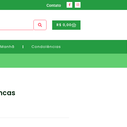
Contato
R$
0,00
 Manhã
Condolências
ancas