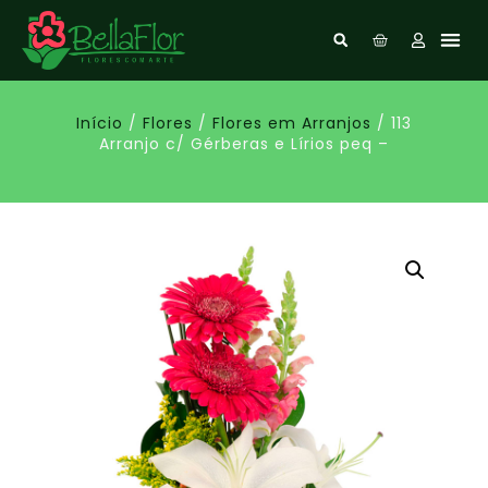
Início
/
Flores
/
Flores em Arranjos
/ 113
Arranjo c/ Gérberas e Lírios peq –