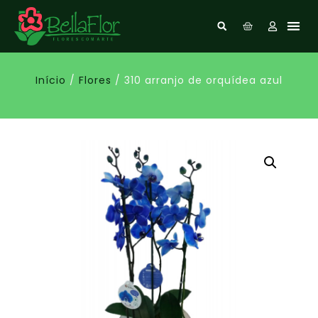
Início
/
Flores
/ 310 arranjo de orquídea azul