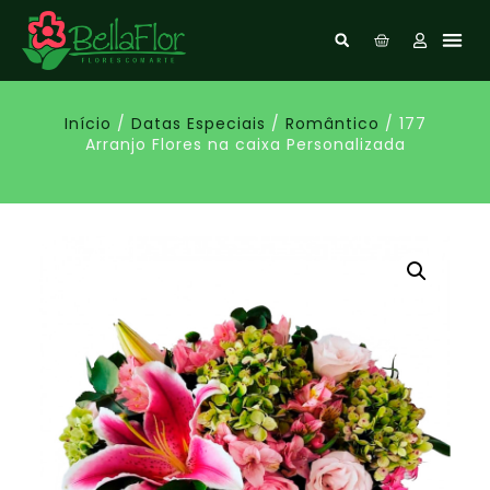
Início
/
Datas Especiais
/
Romântico
/ 177
Arranjo Flores na caixa Personalizada