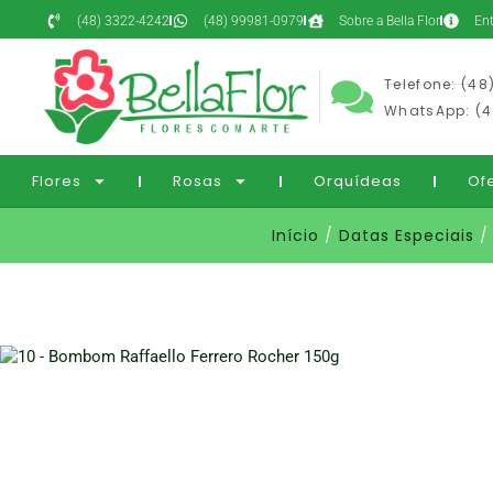
(48) 3322-4242
(48) 99981-0979
Sobre a Bella Flor
En
Telefone: (48
WhatsApp: (4
Flores
Rosas
Orquídeas
Of
Início
/
Datas Especiais