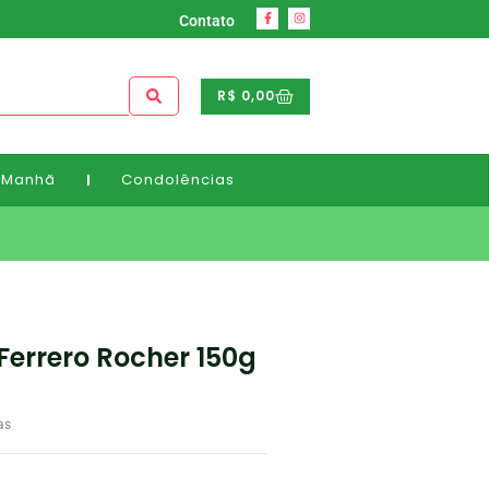
Contato
R$
0,00
 Manhã
Condolências
Ferrero Rocher 150g
as