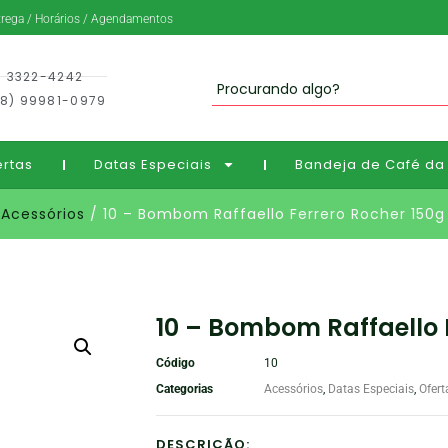
trega / Horários / Agendamentos
) 3322-4242
8) 99981-0979
ertas
Datas Especiais
Bandeja de Café da
/
Acessórios
/ 10 – Bombom Raffaello Ferrero Rocher 150g
10 – Bombom Raffaello 
Código
10
Categorias
Acessórios
,
Datas Especiais
,
Ofert
DESCRIÇÃO: