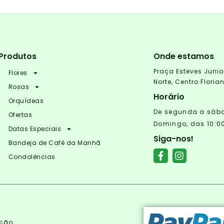
Produtos
Onde estamos
Praça Esteves Junio
Flores
Norte, Centro Flori
Rosas
Horário
Orquídeas
De segunda a sábad
Ofertas
Domingo, das 10:00
Datas Especiais
Siga-nos!
Bandeja de Café da Manhã
Condolências
ução