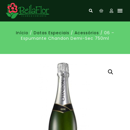
Início
/
Datas Especiais
/
Acessórios
/ 06 –
Espumante Chandon Demi-Sec 750ml