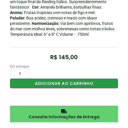
um toque final da Riesling Itálico. Surpreendentemente
fantástico!
Cor:
Amarelo brilhante, borbulhas finas.
Aroma:
Frutas tropicias com notas de figo e mel.
Paladar:
Boa acidez, cremoso e macio com sbaor
persistente.
Harmonização:
Vai bem com apiritivos, frutos
do mar com molhos leves, sobremesas como tortas e bolos.
Temperatura ideal: 6° a 8° C Volume - 750ml
R$
145,00
Em estoque
ADICIONAR AO CARRINHO
Consulte Informações de Entrega